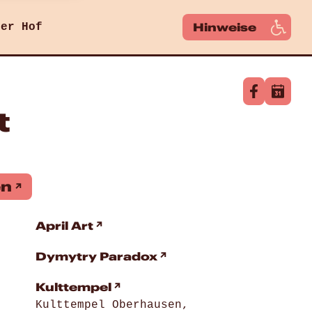
Hinweise
ger Hof
t
en
April Art
Dymytry Paradox
Kulttempel
Kulttempel Oberhausen,