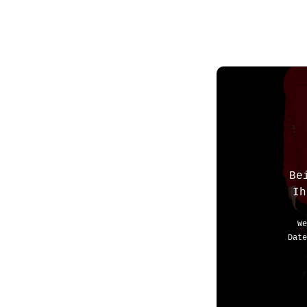
Be
Ih
We
Date