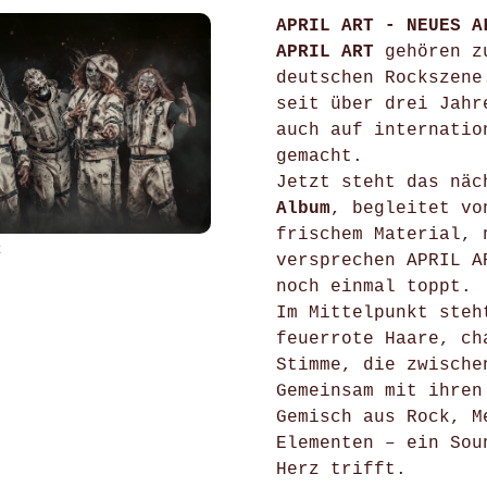
APRIL ART - NEUES A
APRIL ART
gehören zu
deutschen Rockszene
seit über drei Jahr
auch auf internatio
gemacht.
Jetzt steht das nä
Album
, begleitet v
frischem Material, 
x
versprechen APRIL A
noch einmal toppt.
Im Mittelpunkt ste
feuerrote Haare, ch
Stimme, die zwische
Gemeinsam mit ihren
Gemisch aus Rock, M
Elementen – ein Sou
Herz trifft.