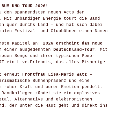
LBUM UND TOUR 2026!
 den spannendsten neuen Acts der
. Mit unbändiger Energie tourt die Band
en quer durchs Land – und hat sich dabei
nalen Festival- und Clubbühnen einen Namen
chste Kapitel an:
2026 erscheint das neue
on einer ausgedehnten
Deutschland-Tour
. Mit
neuen Songs und ihrer typischen Power
RT ein Live-Erlebnis, das alles Bisherige
ht erneut
Frontfrau Lisa-Marie Watz
–
arismatische Bühnenpräsenz und eine
n roher Kraft und purer Emotion pendelt.
 Bandkollegen zündet sie ein explosives
etal, Alternative und elektronischen
nd, der unter die Haut geht und direkt ins