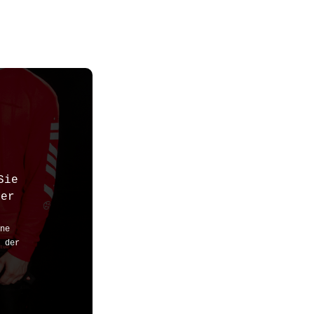
Sie
der
ne
 der