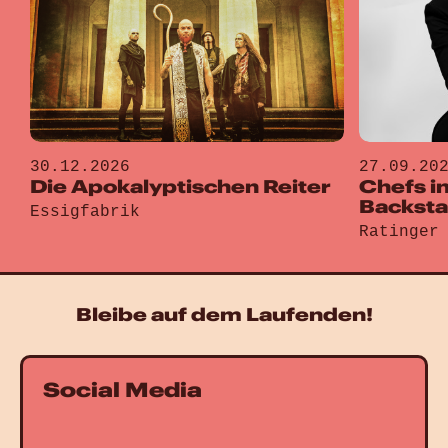
30.12.2026
27.09.20
Die Apokalyptischen Reiter
Chefs i
Backst
Essigfabrik
Gehe zu „Die Apokalyptischen Reiter“
Ratinger
Gehe zu „
Bleibe auf dem Laufenden!
Social Media