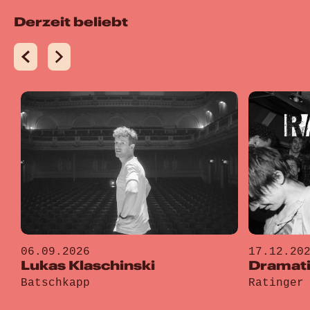
Derzeit beliebt
06.09.2026
17.12.20
Lukas Klaschinski
Dramati
Batschkapp
Ratinger
Gehe zu „Lukas Klaschinski“
Gehe zu „