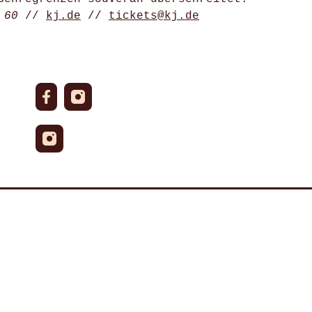
 60
//
kj.de
//
tickets@kj.de