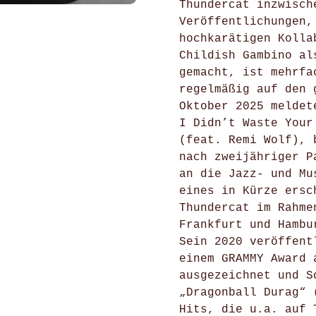
Thundercat inzwisch
Veröffentlichungen,
hochkarätigen Kolla
Childish Gambino al
gemacht, ist mehrfa
regelmäßig auf den 
Oktober 2025 meldet
I Didn’t Waste Your
(feat. Remi Wolf), 
nach zweijähriger P
an die Jazz- und Mu
eines in Kürze ersc
Thundercat im Rahme
Frankfurt und Hambu
Sein 2020 veröffent
einem GRAMMY Award 
ausgezeichnet und S
„Dragonball Durag“ 
Hits, die u.a. auf 