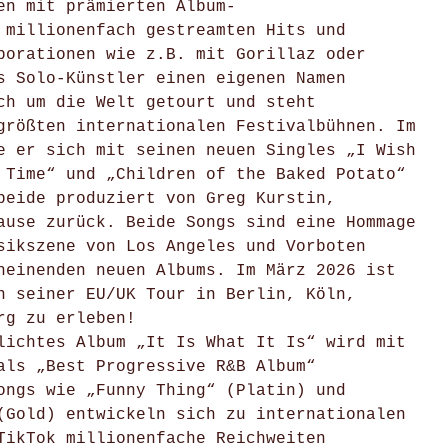
en mit prämierten Album-
 millionenfach gestreamten Hits und
borationen wie z.B. mit Gorillaz oder
s Solo-Künstler einen eigenen Namen
ch um die Welt getourt und steht
größten internationalen Festivalbühnen. Im
e er sich mit seinen neuen Singles „I Wish
 Time“ und „Children of the Baked Potato“
beide produziert von Greg Kurstin,
ause zurück. Beide Songs sind eine Hommage
sikszene von Los Angeles und Vorboten
heinenden neuen Albums. Im März 2026 ist
n seiner EU/UK Tour in Berlin, Köln,
rg zu erleben!
lichtes Album „It Is What It Is“ wird mit
als „Best Progressive R&B Album“
ongs wie „Funny Thing“ (Platin) und
(Gold) entwickeln sich zu internationalen
TikTok millionenfache Reichweiten