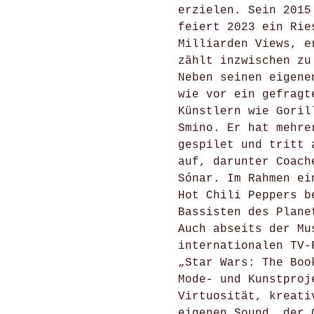
erzielen. Sein 2015
feiert 2023 ein Rie
Milliarden Views, e
zählt inzwischen zu
Neben seinen eigene
wie vor ein gefragt
Künstlern wie Goril
Smino. Er hat mehre
gespilet und tritt 
auf, darunter Coach
Sónar. Im Rahmen ei
Hot Chili Peppers b
Bassisten des Plane
Auch abseits der Mu
internationalen TV-
„Star Wars: The Boo
Mode- und Kunstproj
Virtuosität, kreati
eigenen Sound, der 