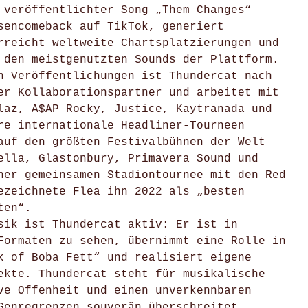
 veröffentlichter Song „Them Changes“
sencomeback auf TikTok, generiert
rreicht weltweite Chartsplatzierungen und
 den meistgenutzten Sounds der Plattform.
n Veröffentlichungen ist Thundercat nach
er Kollaborationspartner und arbeitet mit
laz, A$AP Rocky, Justice, Kaytranada und
re internationale Headliner-Tourneen
auf den größten Festivalbühnen der Welt
ella, Glastonbury, Primavera Sound und
ner gemeinsamen Stadiontournee mit den Red
ezeichnete Flea ihn 2022 als „besten
ten“.
sik ist Thundercat aktiv: Er ist in
Formaten zu sehen, übernimmt eine Rolle in
k of Boba Fett“ und realisiert eigene
ekte. Thundercat steht für musikalische
ve Offenheit und einen unverkennbaren
Genregrenzen souverän überschreitet.