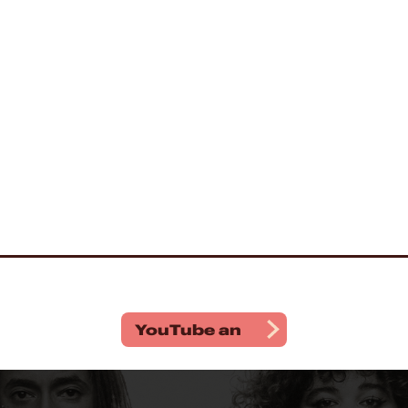
YouTube
an