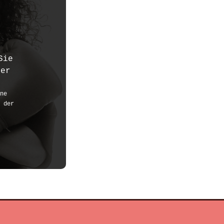
Sie
der
ne
 der