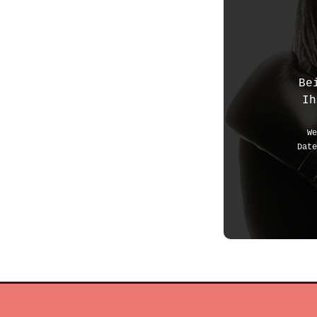
Be
Ih
We
Date