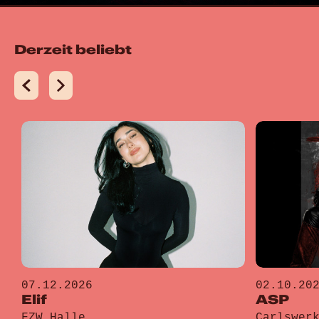
Derzeit beliebt
07.12.2026
02.10.20
Elif
ASP
FZW Halle
Carlswer