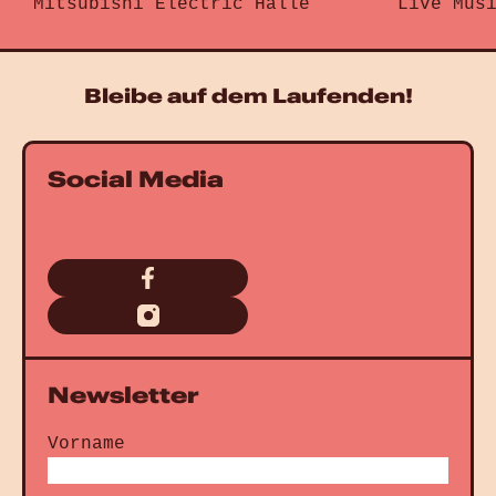
Mitsubishi Electric Halle
Live Mus
Gehe zu „Brandi Carlile“
Gehe zu „
Bleibe auf dem Laufenden!
Social Media
Newsletter
Vorname